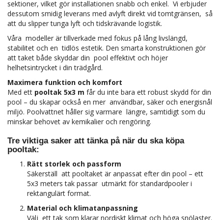
sektioner, vilket gör installationen snabb och enkel. Vi erbjuder
dessutom smidig leverans med avlyft direkt vid tomtgränsen, så
att du slipper tunga lyft och tidskrävande logistik.
Våra modeller är tillverkade med fokus på lång livslängd,
stabilitet och en tidlös estetik. Den smarta konstruktionen gör
att taket både skyddar din pool effektivt och höjer
helhetsintrycket i din trädgård.
Maximera funktion och komfort
Med ett
pooltak 5x3 m
får du inte bara ett robust skydd för din
pool – du skapar också en mer användbar, säker och energisnål
miljö. Poolvattnet håller sig varmare längre, samtidigt som du
minskar behovet av kemikalier och rengöring.
Tre viktiga saker att tänka på när du ska köpa
pooltak:
Rätt storlek och passform
Säkerställ att pooltaket är anpassat efter din pool – ett
5x3 meters tak passar utmärkt för standardpooler i
rektangulärt format.
Material och klimatanpassning
Välj ett tak som klarar nordiskt klimat och höga snölaster.