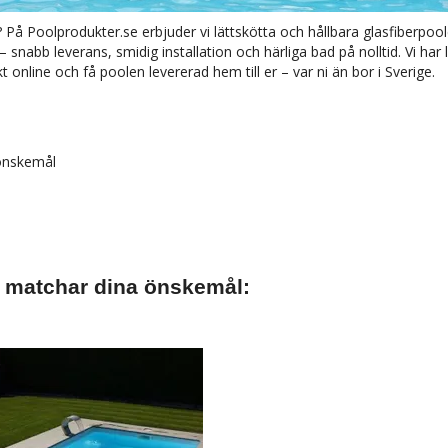
 Poolprodukter.se erbjuder vi lättskötta och hållbara glasfiberpoo
 snabb leverans, smidig installation och härliga bad på nolltid. Vi ha
ekt online och få poolen levererad hem till er – var ni än bor i Sverige.
 önskemål
m matchar dina önskemål: